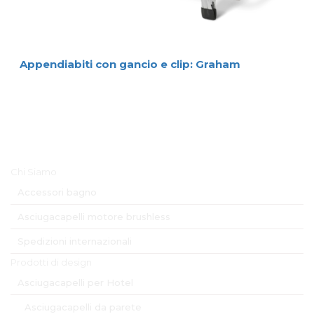
Appendiabiti con gancio e clip: Graham
Menu Principale
Chi Siamo
Accessori bagno
Asciugacapelli motore brushless
Spedizioni internazionali
Prodotti di design
Asciugacapelli per Hotel
Asciugacapelli da parete