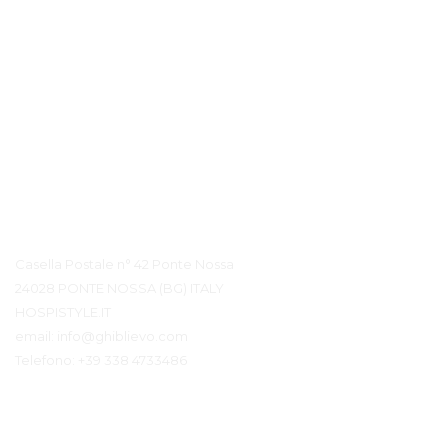
Contatto Dettagli
Casella Postale n° 42 Ponte Nossa
24028 PONTE NOSSA (BG) ITALY
HOSPISTYLE.IT
email:
info@ghiblievo.com
Telefono:
+39 338 4733486