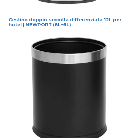
Cestino doppio raccolta differenziata 12L per
hotel | NEWPORT (6L+6L)