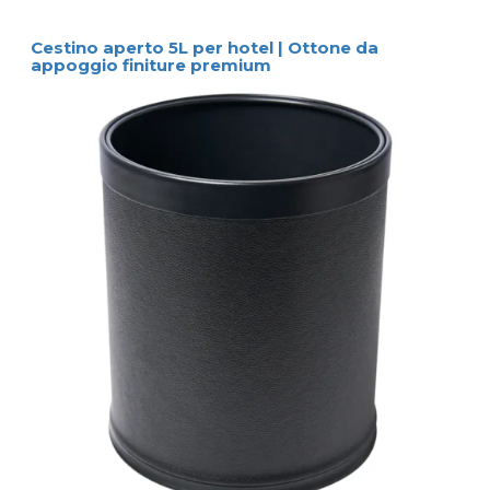
Cestino aperto 5L per hotel | Ottone da
appoggio finiture premium