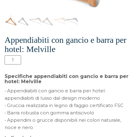
Appendiabiti con gancio e barra per
hotel: Melville
Appendiabiti
con
gancio
Specifiche appendiabiti con gancio e barra per
e
hotel: Melville
barra
• Appendiabiti con gancio e barra per hotel:
per
appendiabiti di lusso dal design moderno
hotel:
• Gruccia realizzata in legno di faggio certificato FSC
Melville
• Barra robusta con gomma antiscivolo
quantità
• Appendini o grucce disponibili nei colori naturale,
noce e nero