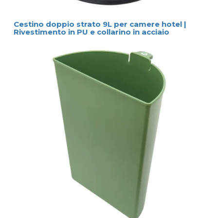
Cestino doppio strato 9L per camere hotel |
Rivestimento in PU e collarino in acciaio