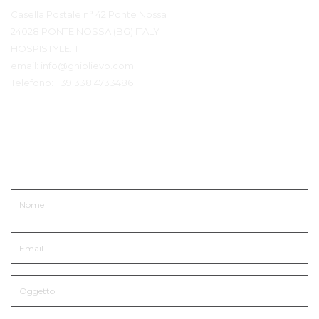
Casella Postale n° 42 Ponte Nossa
24028 PONTE NOSSA (BG) ITALY
HOSPISTYLE.IT
email:
info@ghiblievo.com
Telefono:
+39 338 4733486
Mettiti in Contatto