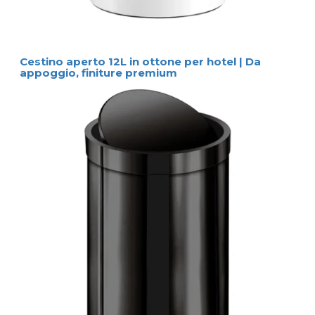
Cestino aperto 12L in ottone per hotel | Da
appoggio, finiture premium