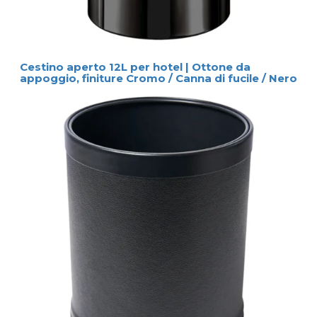
Cestino aperto 12L per hotel | Ottone da
appoggio, finiture Cromo / Canna di fucile / Nero