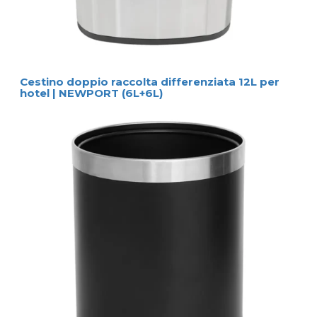
Cestino doppio raccolta differenziata 12L per
hotel | NEWPORT (6L+6L)