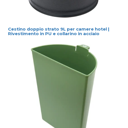
Cestino doppio strato 9L per camere hotel |
Rivestimento in PU e collarino in acciaio