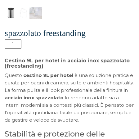
spazzolato freestanding
Cestino
9L
per
Cestino 9L per hotel in acciaio inox spazzolato
hotel
(freestanding)
|
Questo
cestino 9L per hotel
è una soluzione pratica e
Acciaio
curata per bagni di camera, suite e ambienti hospitality.
inox
La forma pulita e il look professionale della finitura in
spazzolato
acciaio inox spazzolato
lo rendono adatto sia a
freestanding
interni moderni sia a contesti più classici. È pensato per
quantità
l’operatività quotidiana: facile da posizionare, semplice
da gestire e veloce da svuotare.
Stabilità e protezione delle