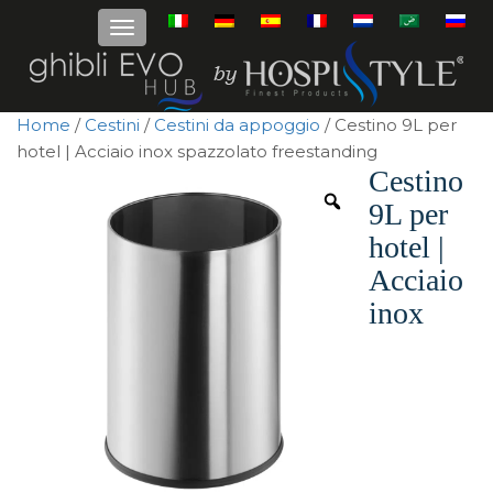
Home
/
Cestini
/
Cestini da appoggio
/ Cestino 9L per
hotel | Acciaio inox spazzolato freestanding
Cestino
9L per
hotel |
Acciaio
inox