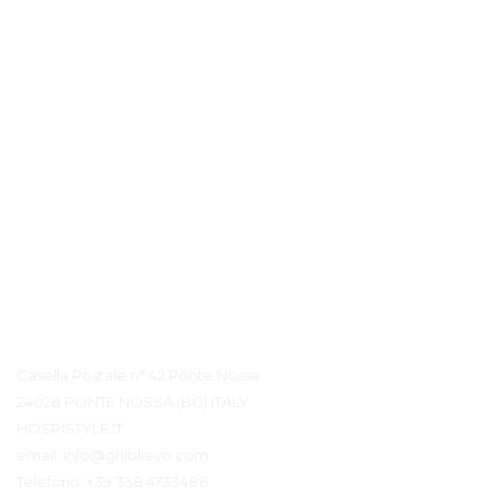
Contatto Dettagli
Casella Postale n° 42 Ponte Nossa
24028 PONTE NOSSA (BG) ITALY
HOSPISTYLE.IT
email:
info@ghiblievo.com
Telefono:
+39 338 4733486