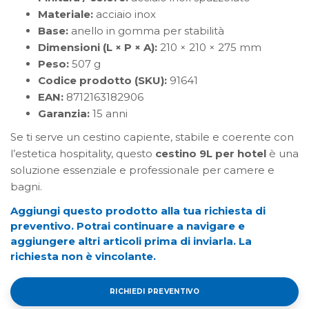
Materiale:
acciaio inox
Base:
anello in gomma per stabilità
Dimensioni (L × P × A):
210 × 210 × 275 mm
Peso:
507 g
Codice prodotto (SKU):
91641
EAN:
8712163182906
Garanzia:
15 anni
Se ti serve un cestino capiente, stabile e coerente con
l’estetica hospitality, questo
cestino 9L per hotel
è una
soluzione essenziale e professionale per camere e
bagni.
Aggiungi questo prodotto alla tua richiesta di
preventivo. Potrai continuare a navigare e
aggiungere altri articoli prima di inviarla. La
richiesta non è vincolante.
RICHIEDI PREVENTIVO