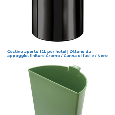
Cestino aperto 12L per hotel | Ottone da
appoggio, finiture Cromo / Canna di fucile / Nero