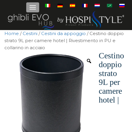
Home
/
Cestini
/
Cestini da appoggio
/ Cestino doppio
strato 9L per camere hotel | Rivestimento in PU e
collarino in acciaio
Cestino
doppio
strato
9L per
camere
hotel |