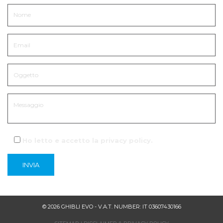
Ho letto e accetto la
privacy policy
.
© 2026 GHIBLI EVO - V.A.T. NUMBER: IT 03607430166