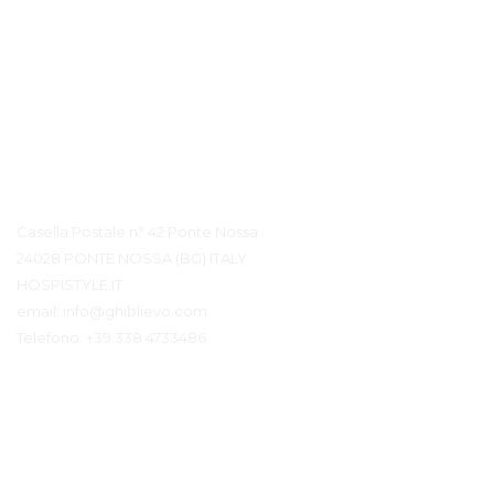
Contatto Dettagli
Casella Postale n° 42 Ponte Nossa
24028 PONTE NOSSA (BG) ITALY
HOSPISTYLE.IT
email:
info@ghiblievo.com
Telefono:
+39 338 4733486
Mettiti in Contatto