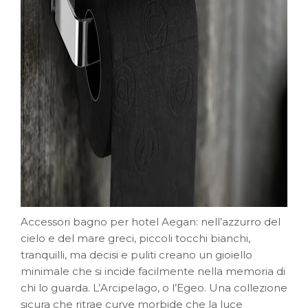
Accessori bagno per hotel Aegan: nell’azzurro del
cielo e del mare greci, piccoli tocchi bianchi,
tranquilli, ma decisi e puliti creano un gioiello
minimale che si incide facilmente nella memoria di
chi lo guarda. L’Arcipelago, o l’Egeo. Una collezione
sicura che ritrae curve morbide che la luce