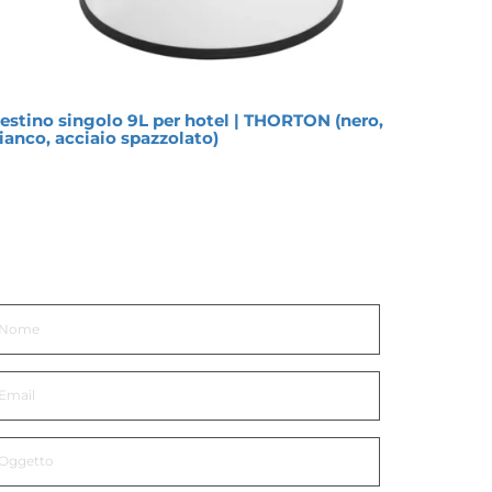
estino singolo 9L per hotel | THORTON (nero,
Vasso
ianco, acciaio spazzolato)
Moon
ettiti in Contatto