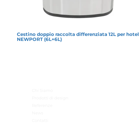
Cestino doppio raccolta differenziata 12L per hotel 
NEWPORT (6L+6L)
Menu Principale
Chi Siamo
Prodotti di design
Referenze
News
Contatti