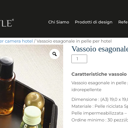
Chi Siamo
Prodotti di design
Refe
r camera hotel
/ Vassoio esagonale in pelle per hotel
Vassoio esagonale
Vassoio
esagonale
in
Caratteristiche vassoio
pelle
Vassoio esagonale in pelle p
per
idrorepellente
hotel
quantità
Dimensione : (A3) 19,0 x 19,
Materiale : Pelle riciclata 
Pelle impermeabilizzata –
Ordine minimo : 30 pezzi/