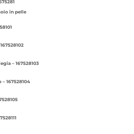
675281
soio in pelle
758101
 167528102
iegia – 167528103
o – 167528104
67528105
67528111