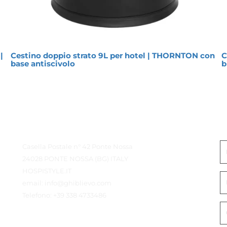
|
Cestino doppio strato 9L per hotel | THORNTON con
C
base antiscivolo
b
Contatto Dettagli
M
Casella Postale n° 42 Ponte Nossa
24028 PONTE NOSSA (BG) ITALY
HOSPISTYLE.IT
email:
info@ghiblievo.com
Telefono:
+39 338 4733486