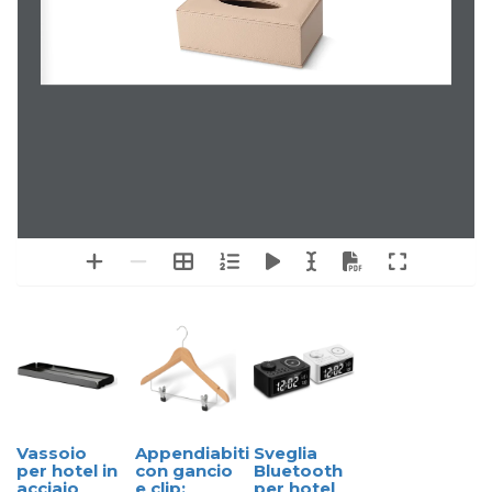
Vassoio
Appendiabiti
Sveglia
per hotel in
con gancio
Bluetooth
acciaio
e clip:
per hotel