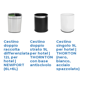
Cestino
Cestino
Cestino
doppio
doppio
singolo 9L
raccolta
strato 9L
per hotel |
differenziata
per hotel |
THORTON
12L per
THORNTON
(nero,
hotel |
con base
bianco,
NEWPORT
antiscivolo
acciaio
(6L+6L)
spazzolato)