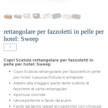
rettangolare per fazzoletti in pelle per
hotel: Sweep
Scatola
rettangolare
per
Copri Scatola rettangolare per fazzoletti in
fazzoletti
pelle per hotel: Sweep
in
Copri Scatola rattangolare per fazzoletti in pelle
pelle
per hotel: lussuosa finitura in similpelle
per
Adatto alla maggior parte delle scatole di
hotel:
fazzoletti di carta rettangolari
Sweep
Apertura rotonda
quantità
Idrorepellente e facile da pulire
Facile da aprire grazie al coperchio con chiusura