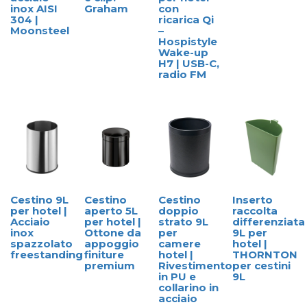
inox AISI
Graham
con
304 |
ricarica Qi
Moonsteel
–
Hospistyle
Wake-up
H7 | USB-C,
radio FM
Cestino 9L
Cestino
Cestino
Inserto
per hotel |
aperto 5L
doppio
raccolta
Acciaio
per hotel |
strato 9L
differenziata
inox
Ottone da
per
9L per
spazzolato
appoggio
camere
hotel |
freestanding
finiture
hotel |
THORNTON
premium
Rivestimento
per cestini
in PU e
9L
collarino in
acciaio