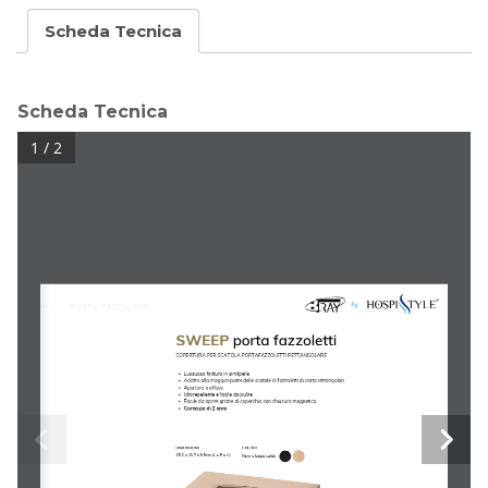
Scheda Tecnica
Scheda Tecnica
1 / 2
PORTA FAZZOLETTI
SWEEP
porta fazzoletti
COPERTURA PER SCATOLA PORTAFAZZOLETTI RETTANGOLARE
Lussuosa finitura in similpelle
Adatto alla maggior parte delle scatole di fazzoletti di carta rettangolari
Apertura a ellisse
Idrorepellente e facile da pulire
Facile da aprire grazie al coperchio con chiusura magnetica
Garanzia di 2 anni
DIMENSIONI
COLORI
25.2 x 13.7 x 8.5cm (L x P x A)
Nero o beige caldo