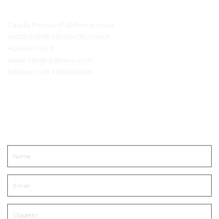
Contatto Dettagli
Casella Postale n° 42 Ponte Nossa
24028 PONTE NOSSA (BG) ITALY
HOSPISTYLE.IT
email:
info@ghiblievo.com
Telefono:
+39 338 4733486
Mettiti in Contatto