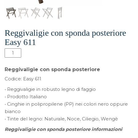
Reggivaligie con sponda posteriore
Easy 611
Reggivaligie
con
sponda
Reggivaligie con sponda posteriore
posteriore
Codice: Easy 611
Easy
611
• Reggivaligie in robusto legno di faggio
quantità
• Prodotto Italiano
• Cinghie in polipropilene (PP) nei colori nero oppure
bianco
• Tinte del legno: Naturale, Noce, Ciliegio, Wengè
Reggivaligie con sponda posteriore informazioni