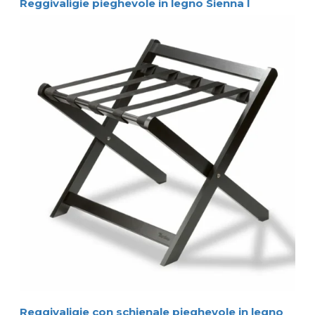
Reggivaligie pieghevole in legno Sienna I
Reggivaligie con schienale pieghevole in legno