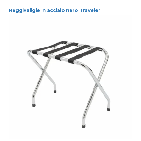
Reggivaligie in acciaio nero Traveler