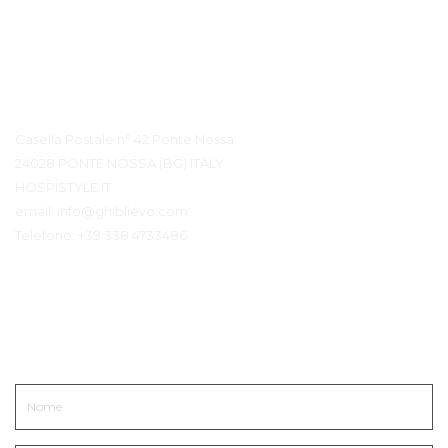
Contatto Dettagli
Casella Postale n° 42 Ponte Nossa
24028 PONTE NOSSA (BG) ITALY
HOSPISTYLE.IT
email:
info@ghiblievo.com
Telefono:
+39 338 4733486
Mettiti in Contatto