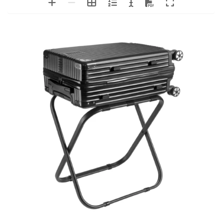
Easy 611
Codice: Easy 611
 Reggivaligie in robusto 
legno di faggio
 Prodotto Italiano
 
Cinghie in polipropilene
 (PP) nei colori nero 
  oppure bianco
 
Tinte del legno
: Naturale, Noce, Ciliegio, Wengè 
MADE IN ITALY
59 
Altezza
cm
Dimensioni 
ingombro 
50 
Larghezza
cm
APERTO
46 
Profondità
cm
Altezza per appoggio
54 
cm
Dimensioni 
Larghezza anteriore
piano di 
45 
cm
appoggio
50 
Larghezza posteriore
cm
aperto
39 
Profondità
cm
2,6 
Peso
kg
Legno
Faggio
5 
Cinghie (PP)
cm
72 
Altezza
cm
Dimensioni 
ingombro 
50 
Larghezza
cm
CHIUSO
9 
Profondità
cm
HOSPISTYLE 
www.hospistyle.it 
Casella Postale 42 – 24028 
www.ghiblievo.com
PONTE NOSSA (BG), ITALIA
info@hospistyle.it
Tel. + 39 338 4733486
info@ghiblievo.com