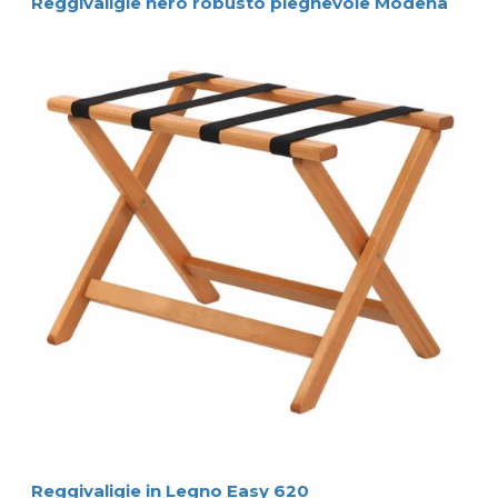
Reggivaligie nero robusto pieghevole Modena
Reggivaligie in Legno Easy 620