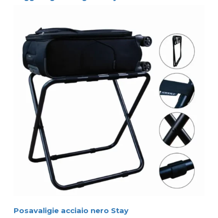
Posavaligie acciaio nero Stay