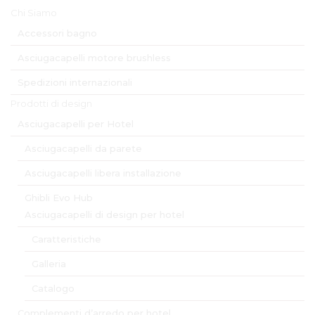
Chi Siamo
Accessori bagno
Asciugacapelli motore brushless
Spedizioni internazionali
Prodotti di design
Asciugacapelli per Hotel
Asciugacapelli da parete
Asciugacapelli libera installazione
Ghibli Evo Hub
Asciugacapelli di design per hotel
Caratteristiche
Galleria
Catalogo
Complementi d’arredo per hotel