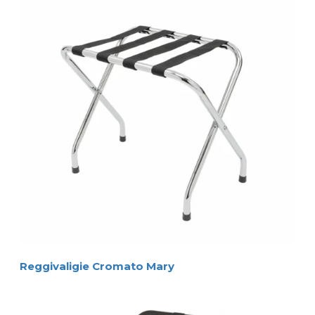
MADE IN ITALY
52 
Altezza
cm
Dimensioni 
ingombro 
66 
Larghezza
cm
APERTO
Profondità
42 
cm
Piano di 
Larghezza
66 
cm
appoggio
aperto
42 
Profondità
cm
3,3 
Peso
kg
Legno
Faggio
5 
Cinghie (PP)
cm
66 
Altezza
cm
Dimensioni 
ingombro 
66 
Larghezza
cm
CHIUSO
10 
Profondità
cm
HOSPISTYLE 
www.hospistyle.it 
Casella Postale 42 – 24028 
www.ghiblievo.com
PONTE NOSSA (BG), ITALIA
info@hospistyle.it
Tel. + 39 338 4733486
info@ghiblievo.com
Reggivaligie Cromato Mary