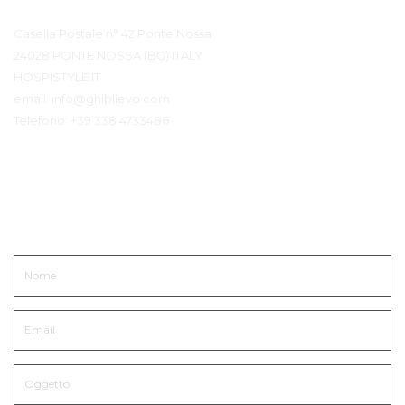
Contatto Dettagli
Casella Postale n° 42 Ponte Nossa
24028 PONTE NOSSA (BG) ITALY
HOSPISTYLE.IT
email:
info@ghiblievo.com
Telefono:
+39 338 4733486
Mettiti in Contatto