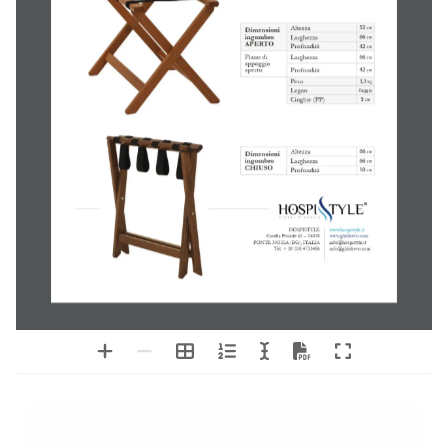
Reggivaligie
Easy 620
Codice: Easy 620
 Reggivaligie in robusto 
legno di faggio
 Prodotto Italiano
 
Cinghie in polipropilene
 (PP) nei colori nero 
  oppure bianco
 
Tinte del legno
: Naturale, Noce, Ciliegio, Wengè 