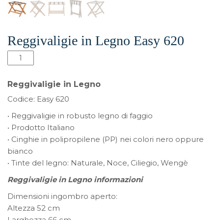
Reggivaligie in Legno Easy 620
Reggivaligie
in
Legno
Reggivaligie in Legno
Easy
Codice: Easy 620
620
quantità
• Reggivaligie in robusto legno di faggio
• Prodotto Italiano
• Cinghie in polipropilene (PP) nei colori nero oppure
bianco
• Tinte del legno: Naturale, Noce, Ciliegio, Wengè
Reggivaligie in Legno informazioni
Dimensioni ingombro aperto:
Altezza 52 cm
Larghezza 66 cm