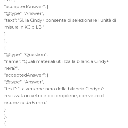
“acceptedAnswer”: {
“@type”: “Answer”,
“text”: “Sì, la Cindy+ consente di selezionare l’unità di
misura in KG o LB.”
}
},
{
“@type”: “Question”,
“name”: “Quali materiali utilizza la bilancia Cindy+
nera?”,
“acceptedAnswer”: {
“@type”: “Answer”,
“text”: “La versione nera della bilancia Cindy+ è
realizzata in vetro e polipropilene, con vetro di
sicurezza da 6 mm.”
}
},
{