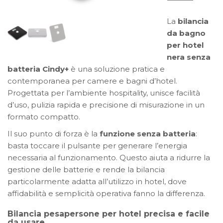
da
bagno
La
bilancia
per
da bagno
hotel
per hotel
nera
nera senza
senza
batteria Cindy+
è una soluzione pratica e
batteria:
contemporanea per camere e bagni d’hotel.
Cindy+
Progettata per l’ambiente hospitality, unisce facilità
quantità
d’uso, pulizia rapida e precisione di misurazione in un
formato compatto.
Il suo punto di forza è la
funzione senza batteria
:
basta toccare il pulsante per generare l’energia
necessaria al funzionamento. Questo aiuta a ridurre la
gestione delle batterie e rende la bilancia
particolarmente adatta all’utilizzo in hotel, dove
affidabilità e semplicità operativa fanno la differenza.
Bilancia pesapersone per hotel precisa e facile
da usare