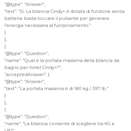
“@type”: “Answer”,
“text”: “Sì. La bilancia Cindy+ è dotata di funzione senza
batteria: basta toccare il pulsante per generare
l’energia necessaria al funzionamento.”
}
},
{
“@type”: “Question”,
“name”: “Qual è la portata massima della bilancia da
bagno per hotel Cindy+?”,
“acceptedAnswer”: {
“@type”: “Answer”,
“text”: “La portata massima è di 180 kg / 397 lb.”
}
},
{
“@type”: “Question”,
“name”: “La bilancia consente di scegliere tra KG e
LB?”,