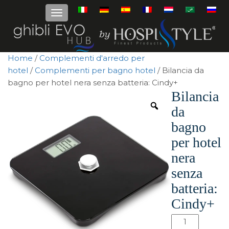
Home
/
Complementi d'arredo per
hotel
/
Complementi per bagno hotel
/ Bilancia da
bagno per hotel nera senza batteria: Cindy+
Bilancia
da
bagno
per hotel
nera
senza
batteria:
Cindy+
Bilancia