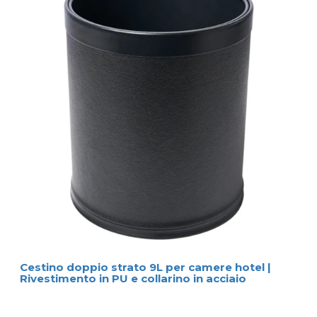
Cestino doppio strato 9L per camere hotel |
Rivestimento in PU e collarino in acciaio