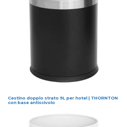
Cestino doppio strato 9L per hotel | THORNTON
con base antiscivolo