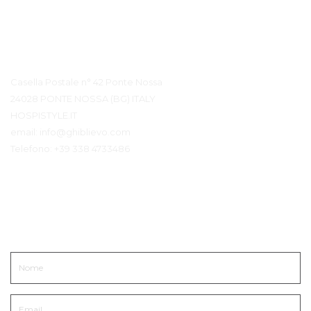
Contatto Dettagli
Casella Postale n° 42 Ponte Nossa
24028 PONTE NOSSA (BG) ITALY
HOSPISTYLE.IT
email:
info@ghiblievo.com
Telefono:
+39 338 4733486
Mettiti in Contatto