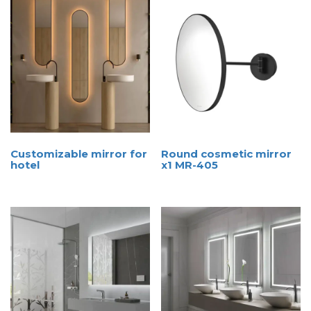
Customizable mirror for
Round cosmetic mirror
hotel
x1 MR-405