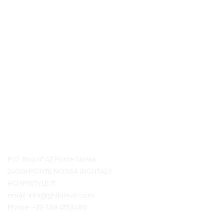
Контактная информация
P.O. Box n° 42 Ponte Nossa
24028 PONTE NOSSA (BG) ITALY
HOSPISTYLE.IT
email:
info@ghiblievo.com
Phone:
+39 338 4733486