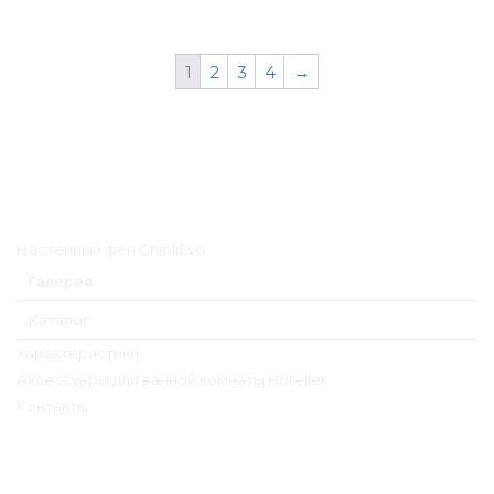
1
2
3
4
→
Главное меню
Настенный фен GhibliEvo
Галерея
Каталог
Характеристики
Аксессуары для ванной комнаты Hotelier
Контакты