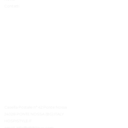
Contatti
Contatto Dettagli
Casella Postale n° 42 Ponte Nossa
24028 PONTE NOSSA (BG) ITALY
HOSPISTYLE.IT
email:
info@ghiblievo.com