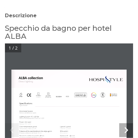
Descrizione
Specchio da bagno per hotel
ALBA
1 / 2
ALBA collection
Direct lighting
220-240V
IP44
ECO
30.000H
OPTIONAL 110V
Specifications
Specifiche
Qlick install System
Sistema installazione rapida
Lighting System AC-LED Bar 
Sistema d'illuminazione a barra AC-LED
Power  220-240V  
Potenza 
220-240V 
| 4000K | 5700KColor temperature 3000K 
Temperatura colore
 3000K 
| 4000K | 5700K
(Min 45mm)Distance of the sandblasting to the edge
45mm 
(Min 45mm)
Distanza sabbiatura dal bordo
 45mm 
(Optional 10 - 35 mm)Standard sandblasting width  30mm 
(Opcional 10 - 35 mm) 
Larghezza standard sabbiatura
 30mm 