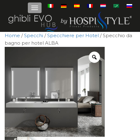
Home
/
Specchi
/
Specchiere per Hotel
/ Specchio da
bagno per hotel ALBA