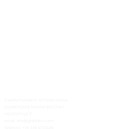
Contatto Dettagli
Casella Postale n° 42 Ponte Nossa
24028 PONTE NOSSA (BG) ITALY
HOSPISTYLE.IT
email:
info@ghiblievo.com
Telefono:
+39 338 4733486