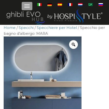
Home
/
Specchi
/
Specchiere per Hotel
/ Specchio per
bagno d’albergo: MARA