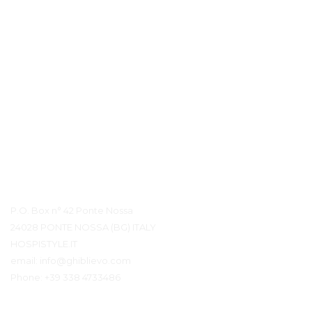
Détails du contact
P.O. Box n° 42 Ponte Nossa
24028 PONTE NOSSA (BG) ITALY
HOSPISTYLE.IT
email:
info@ghiblievo.com
Phone:
+39 338 4733486