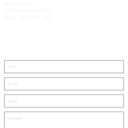
HOSPISTYLE.IT
email:
info@ghiblievo.com
Phone:
+39 338 4733486
Entrer en contact