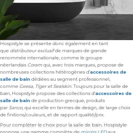
Hospistyle se présente donc également en tant
que
distributeur exclusif
de marques de grande
renommée internationale, comme le groupe
néerlandais
Coram
qui, avec trois marques, propose de
nombreuses collections hétérogènes d’
accessoires de
salle de bain
dédiées au segment professionnel,
comme
Geesa, Tiger
et
Sealskin
. Toujours pour la salle de
bain, Hospistyle propose des collections d’
accessoires de
salle de bain
de production grecque, produits
par
Sanco
, qui excelle en termes de design, de large choix
de finitions/couleurs, et de rapport qualité/prix.
Pour compléter le choix pour la salle de bain, Hospistyle
propose une gamme complète de
miroirs LED
aux