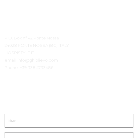
Контактная информация
P.O. Box n° 42 Ponte Nossa
24028 PONTE NOSSA (BG) ITALY
HOSPISTYLE.IT
email:
info@ghiblievo.com
Phone:
+39 338 4733486
Связаться