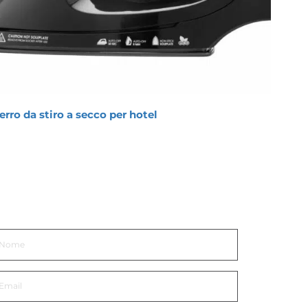
erro da stiro a secco per hotel
Ferro
30 s, 
ettiti in Contatto