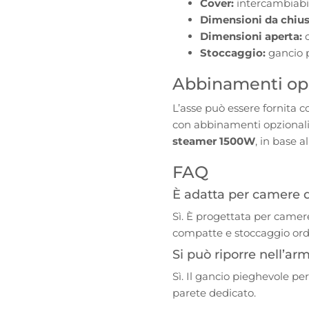
Cover:
intercambiabi
Dimensioni da chius
Dimensioni aperta:
c
Stoccaggio:
gancio p
Abbinamenti opz
L’asse può essere fornita c
con abbinamenti opzionali
steamer 1500W
, in base a
FAQ
È adatta per camere d
Sì. È progettata per camer
compatte e stoccaggio ord
Si può riporre nell’ar
Sì. Il gancio pieghevole p
parete dedicato.