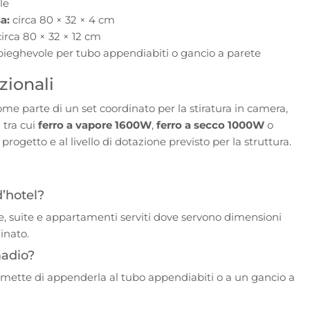
le
a:
circa 80 × 32 × 4 cm
irca 80 × 32 × 12 cm
ieghevole per tubo appendiabiti o gancio a parete
ionali
ome parte di un set coordinato per la stiratura in camera,
 tra cui
ferro a vapore 1600W
,
ferro a secco 1000W
o
l progetto e al livello di dotazione previsto per la struttura.
’hotel?
e, suite e appartamenti serviti dove servono dimensioni
inato.
madio?
ermette di appenderla al tubo appendiabiti o a un gancio a