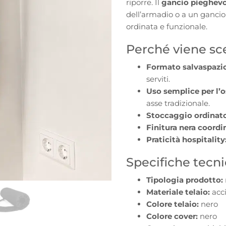
riporre. Il
gancio pieghev
dell’armadio o a un ganci
ordinata e funzionale.
Perché viene sce
Formato salvaspazio
serviti.
Uso semplice per l’o
asse tradizionale.
Stoccaggio ordinato
Finitura nera coordi
Praticità hospitality
Specifiche tecn
Tipologia prodotto:
Materiale telaio:
acci
Colore telaio:
nero
Colore cover:
nero