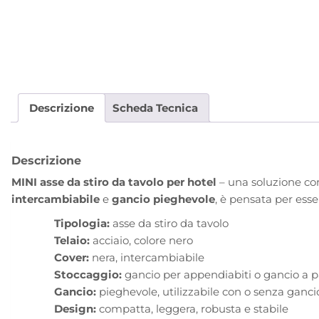
Descrizione
Scheda Tecnica
Descrizione
MINI asse da stiro da tavolo per hotel
– una soluzione co
intercambiabile
e
gancio pieghevole
, è pensata per ess
Tipologia:
asse da stiro da tavolo
Telaio:
acciaio, colore nero
Cover:
nera, intercambiabile
Stoccaggio:
gancio per appendiabiti o gancio a p
Gancio:
pieghevole, utilizzabile con o senza ganci
Design:
compatta, leggera, robusta e stabile