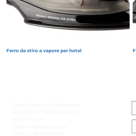
Ferro da stiro a vapore per hotel
F
Contatto Dettagli
M
Casella Postale n° 42 Ponte Nossa
24028 PONTE NOSSA (BG) ITALY
HOSPISTYLE.IT
email:
info@ghiblievo.com
Telefono:
+39 338 4733486