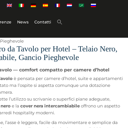
renze
News
Contatti
o Pieghevole
o da Tavolo per Hotel – Telaio Nero,
abile, Gancio Pieghevole
Tavolo — comfort compatto per camere d’hotel
Tavolo
è pensata per camere d’hotel, suite e appartamenti
imitato ma l’ospite si aspetta comunque una dotazione
camera.
e l’utilizzo su scrivanie o superfici piane adeguate,
o nero
e la
cover nera intercambiabile
offrono un aspetto
arredi hospitality moderni.
ne, l’asse è leggera, facile da movimentare e semplice da