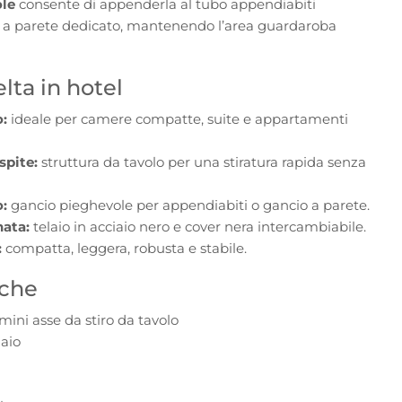
ole
consente di appenderla al tubo appendiabiti
o a parete dedicato, mantenendo l’area guardaroba
lta in hotel
:
ideale per camere compatte, suite e appartamenti
spite:
struttura da tavolo per una stiratura rapida senza
:
gancio pieghevole per appendiabiti o gancio a parete.
nata:
telaio in acciaio nero e cover nera intercambiabile.
:
compatta, leggera, robusta e stabile.
iche
mini asse da stiro da tavolo
aio