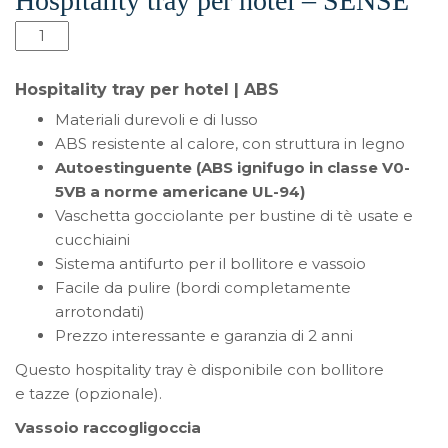
Hospitality tray per hotel – SENSE
Hospitality
tray
per
Hospitality tray per hotel | ABS
hotel
Materiali durevoli e di lusso
-
ABS resistente al calore, con struttura in legno
SENSE
Autoestinguente (ABS ignifugo in classe V0-
quantità
5VB a norme americane UL-94)
Vaschetta gocciolante per bustine di tè usate e
cucchiaini
Sistema antifurto per il bollitore e vassoio
Facile da pulire (bordi completamente
arrotondati)
Prezzo interessante e garanzia di 2 anni
Questo hospitality tray è disponibile con bollitore
e tazze (opzionale).
Vassoio raccogligoccia