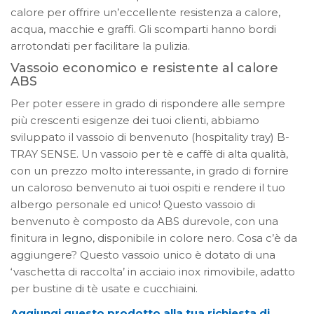
calore per offrire un’eccellente resistenza a calore,
acqua, macchie e graffi. Gli scomparti hanno bordi
arrotondati per facilitare la pulizia.
Vassoio economico e resistente al calore
ABS
Per poter essere in grado di rispondere alle sempre
più crescenti esigenze dei tuoi clienti, abbiamo
sviluppato il vassoio di benvenuto (hospitality tray) B-
TRAY SENSE. Un vassoio per tè e caffè di alta qualità,
con un prezzo molto interessante, in grado di fornire
un caloroso benvenuto ai tuoi ospiti e rendere il tuo
albergo personale ed unico! Questo vassoio di
benvenuto è composto da ABS durevole, con una
finitura in legno, disponibile in colore nero. Cosa c’è da
aggiungere? Questo vassoio unico è dotato di una
‘vaschetta di raccolta’ in acciaio inox rimovibile, adatto
per bustine di tè usate e cucchiaini.
Aggiungi questo prodotto alla tua richiesta di