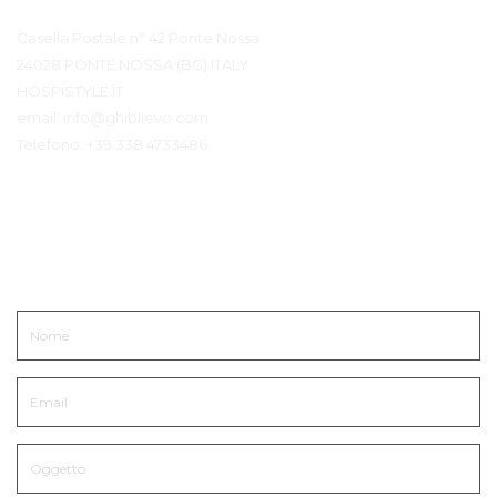
Contatto Dettagli
Casella Postale n° 42 Ponte Nossa
24028 PONTE NOSSA (BG) ITALY
HOSPISTYLE.IT
email:
info@ghiblievo.com
Telefono:
+39 338 4733486
Mettiti in Contatto