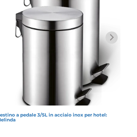
estino a pedale 3/5L in acciaio inox per hotel:
Cesti
elinda