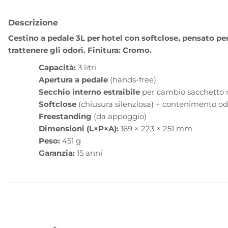
Descrizione
Cestino a pedale 3L per hotel con softclose, pensato per 
trattenere gli odori. Finitura: Cromo.
Capacità:
3 litri
Apertura a pedale
(hands-free)
Secchio interno estraibile
per cambio sacchetto 
Softclose
(chiusura silenziosa) + contenimento od
Freestanding
(da appoggio)
Dimensioni (L×P×A):
169 × 223 × 251 mm
Peso:
451 g
Garanzia:
15 anni