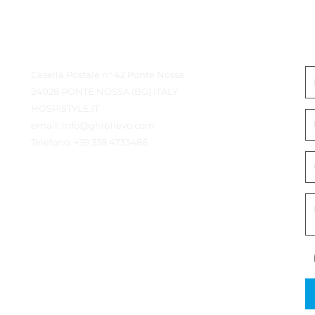
Contatto Dettagli
M
Casella Postale n° 42 Ponte Nossa
24028 PONTE NOSSA (BG) ITALY
HOSPISTYLE.IT
email:
info@ghiblievo.com
Telefono:
+39 338 4733486