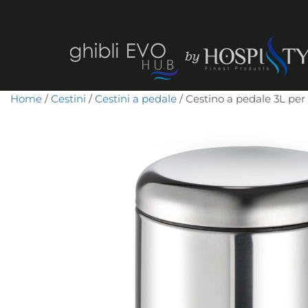
Home
/
Cestini
/
Cestini a pedale
/ Cestino a pedale 3L per 