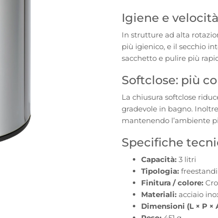
cromo
Igiene e velocità
quantità
In strutture ad alta rotazio
più igienico, e il secchio 
sacchetto e pulire più rapi
Softclose: più 
La chiusura softclose riduc
gradevole in bagno. Inoltre
mantenendo l’ambiente più
Specifiche tecn
Capacità:
3 litri
Tipologia:
freestandi
Finitura / colore:
Cr
Materiali:
acciaio ino
Dimensioni (L × P × 
Peso:
451 g