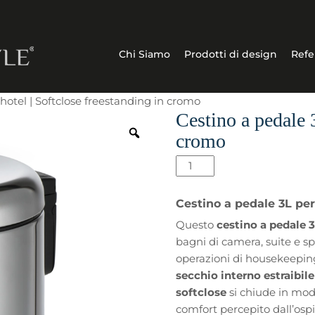
Chi Siamo
Prodotti di design
Refe
hotel | Softclose freestanding in cromo
Cestino a pedale 3
cromo
Cestino
a
pedale
Cestino a pedale 3L per
3L
Questo
cestino a pedale 3
per
bagni di camera, suite e sp
hotel
operazioni di housekeepin
|
secchio interno estraibile
Softclose
softclose
si chiude in mod
freestanding
comfort percepito dall’ospi
in