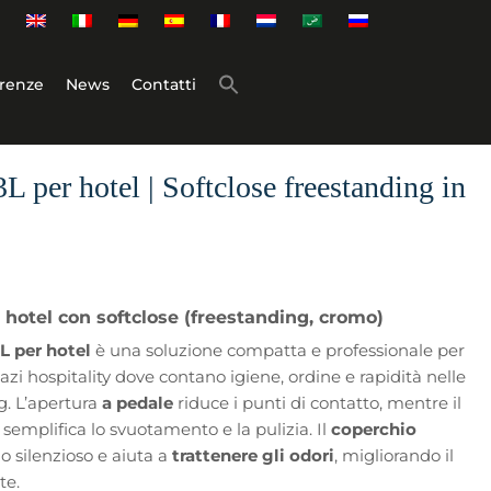
renze
News
Contatti
L per hotel | Softclose freestanding in
 hotel con softclose (freestanding, cromo)
L per hotel
è una soluzione compatta e professionale per
azi hospitality dove contano igiene, ordine e rapidità nelle
g. L’apertura
a pedale
riduce i punti di contatto, mentre il
semplifica lo svuotamento e la pulizia. Il
coperchio
o silenzioso e aiuta a
trattenere gli odori
, migliorando il
te.