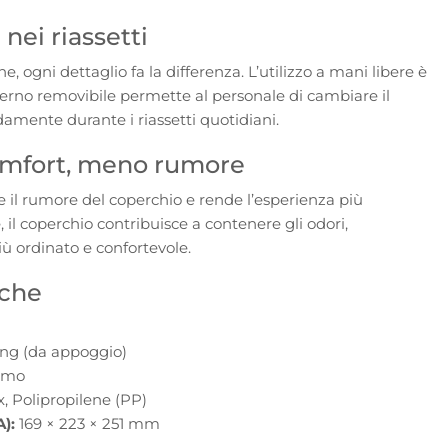
 nei riassetti
ne, ogni dettaglio fa la differenza. L’utilizzo a mani libere è
interno removibile permette al personale di cambiare il
damente durante i riassetti quotidiani.
comfort, meno rumore
e il rumore del coperchio e rende l’esperienza più
, il coperchio contribuisce a contenere gli odori,
 ordinato e confortevole.
iche
ng (da appoggio)
omo
x, Polipropilene (PP)
A):
169 × 223 × 251 mm