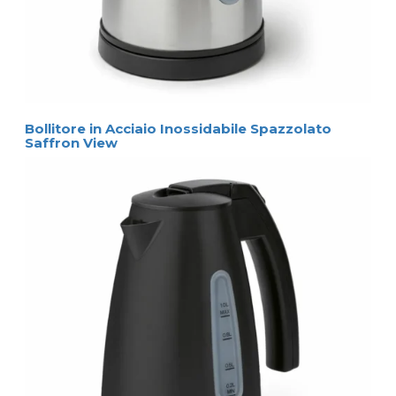
Bollitore in Acciaio Inossidabile Spazzolato
Saffron View