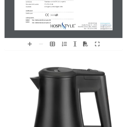
TECNICA
SCHEDA  PRODOTTO
Cleo
BOLLITORE  DA  0,8L
+  Bollitore  compatto  per  uso  alberghiero  
+  Senza  fili  a  360  gradi  (per  uso  con  mano  sinistra  e  destra)
+  1850-2000  
W
+  Spegnimento  automatico  del  vapore,  protezione  contro  il  funzionamento  a  secco
+  Corpo  in  ABS  resistente  con  indicatore  del  livello  dell'acqua
+  Elemento  riscaldante  in  acciaio  inossidabile
+  Controllo  completo  Strix
+  Spia  luminosa  rossa,  pulsante  di  accensione  sull'impugnatura
+  Filtro  dell'acqua  nel  beccuccio
+  Capacità  0,8  litri
SPECIFICHE
Dimensioni  e  capacità
Dimensioni  (lxpxa)
Altezza  totale:
18,5  centimetri
Dimensioni  della  base:  ø  14  cm
Diametro  superiore:
ø  8  centimetri
0,8  litri
Capacità  idrica
Informazioni  elettriche
Potenza
1850-2200  W  (220  -  240  V /  50  -  60  Hz) 