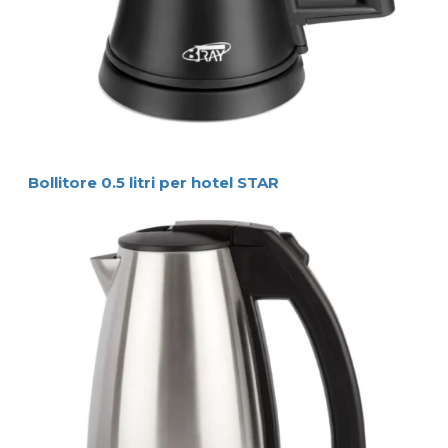
Lunghezza  del  cavo
75  centimetri
Materiale  e  colore
Materiale/colore
Corpo  in  plastica  ABS /  Nero
Confezione
12  pezzi  per  cartone  (192  pezzi  per  pallet) 
Confezione
47  x  37,5  x  26  cm
Dimensioni  della  scatola
0,78  kg  per  pz.  (149,76  kg  per  pallet)
Peso  lordo
Certificazioni
Certificazioni
Codici prodotto
M4066
Cleo  -  Bollitore  da  0,8L  con  spina  EU 
M4065
Cleo  -  Bollitore  da  0,8L  con  spina  UK
HOSPISTYLE 
www.hospistyle.it 
Casella Postale 42 – 24028 
www.ghiblievo.com
PONTE NOSSA (BG), ITALIA
info@hospistyle.it
Tel. + 39 338 4733486
info@ghiblievo.com
Bollitore 0.5 litri per hotel STAR