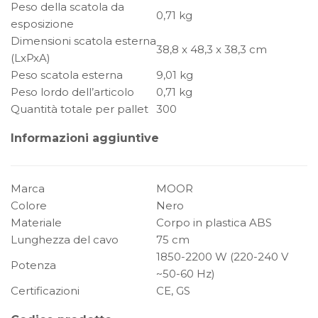
Peso della scatola da
0,71 kg
esposizione
Dimensioni scatola esterna
38,8 x 48,3 x 38,3 cm
(LxPxA)
Peso scatola esterna
9,01 kg
Peso lordo dell’articolo
0,71 kg
Quantità totale per pallet
300
Informazioni aggiuntive
Marca
MOOR
Colore
Nero
Materiale
Corpo in plastica ABS
Lunghezza del cavo
75 cm
1850-2200 W (220-240 V
Potenza
~50-60 Hz)
Certificazioni
CE, GS