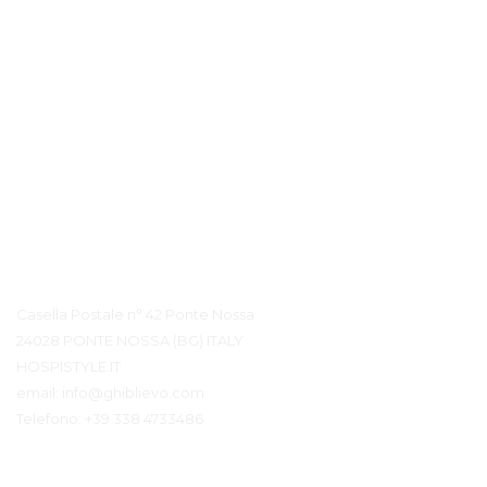
Contatto Dettagli
Casella Postale n° 42 Ponte Nossa
24028 PONTE NOSSA (BG) ITALY
HOSPISTYLE.IT
email:
info@ghiblievo.com
Telefono:
+39 338 4733486