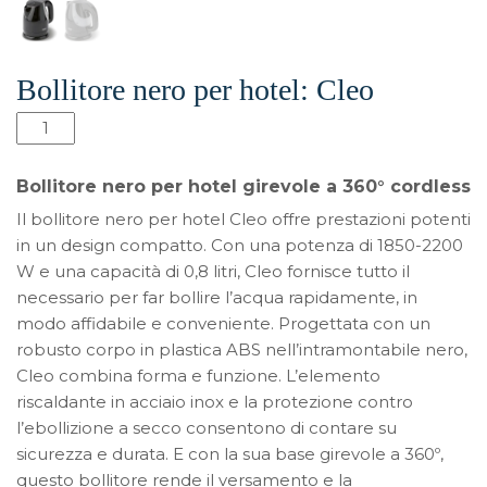
Bollitore nero per hotel: Cleo
Bollitore
nero
per
Bollitore nero per hotel girevole a 360° cordless
hotel:
Il bollitore nero per hotel Cleo offre prestazioni potenti
Cleo
in un design compatto. Con una potenza di 1850-2200
quantità
W e una capacità di 0,8 litri, Cleo fornisce tutto il
necessario per far bollire l’acqua rapidamente, in
modo affidabile e conveniente. Progettata con un
robusto corpo in plastica ABS nell’intramontabile nero,
Cleo combina forma e funzione. L’elemento
riscaldante in acciaio inox e la protezione contro
l’ebollizione a secco consentono di contare su
sicurezza e durata. E con la sua base girevole a 360º,
questo bollitore rende il versamento e la