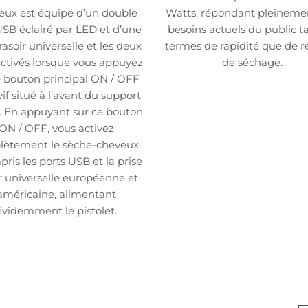
eux est équipé d’un double
Watts, répondant pleineme
USB éclairé par LED et d’une
besoins actuels du public t
rasoir universelle et les deux
termes de rapidité que de r
activés lorsque vous appuyez
de séchage.
e bouton principal ON / OFF
vif situé à l’avant du support
. En appuyant sur ce bouton
ON / OFF, vous activez
ètement le sèche-cheveux,
ris les ports USB et la prise
r universelle européenne et
américaine, alimentant
évidemment le pistolet.
Détails du contact
E