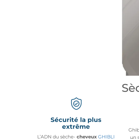
Sè
Sécurité la plus
extrême
Ghib
L’ADN du sèche-
cheveux
GHIBLI
un 