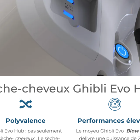
che-cheveux Ghibli Evo 
Polyvalence
Performances éle
li Evo Hub : pas seulement
Le moyeu Ghibli Evo
Blow 
sèche-
cheveux
. Le sèche-
délivre une puissance de